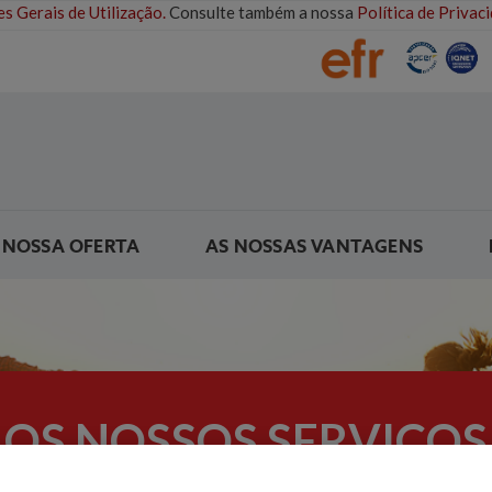
s Gerais de Utilização.
Consulte também a nossa
Política de Priva
 NOSSA OFERTA
AS NOSSAS VANTAGENS
OS NOSSOS SERVIÇOS